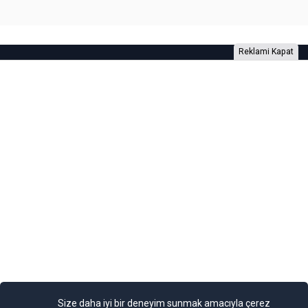
Reklami Kapat
Foto Galeri
Video Galeri
Anketler
Yazarlar
RSS
Burada yer alan yatırım bilgi, yorum ve tavsiyeleri yatırım danışmanlığı
kapsamında değildir. Yatırım danışmanlığı hizmeti, yetkili kuruluşlar
tarafından kişilerin risk ve getiri tercihleri dikkate alınarak kişiye özel
sunulmaktadır. Burada yer alan yorum ve tavsiyeler ise genel niteliktedir. Bu
tavsiyeler mali durumunuz ile risk ve getiri tercihlerinize uygun olmayabilir.
Size daha iyi bir deneyim sunmak amacıyla çerez
Bu nedenle, sadece burada yer alan bilgilere dayanılarak yatırım kararı