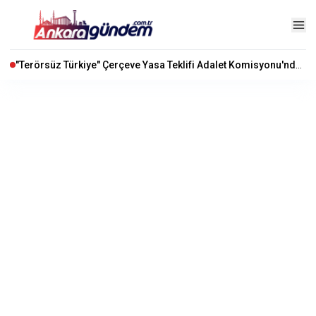
"Terörsüz Türkiye" Çerçeve Yasa Teklifi Adalet Komisyonu'nda Kabul Edildi