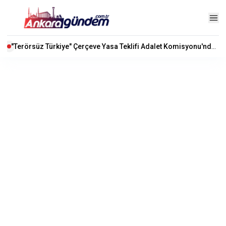
"Terörsüz Türkiye" Çerçeve Yasa Teklifi Adalet Komisyonu'nda Kabul Edildi