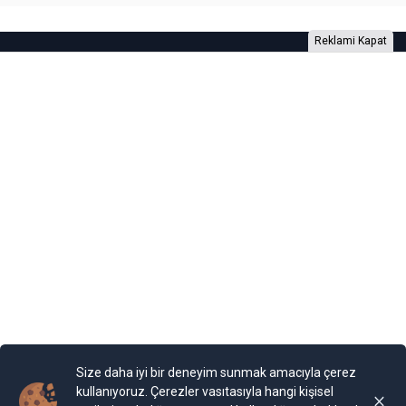
Reklami Kapat
Foto Galeri
Video Galeri
Anketler
Yazarlar
RSS
Burada yer alan yatırım bilgi, yorum ve tavsiyeleri yatırım danışmanlığı
kapsamında değildir. Yatırım danışmanlığı hizmeti, yetkili kuruluşlar
tarafından kişilerin risk ve getiri tercihleri dikkate alınarak kişiye özel
sunulmaktadır. Burada yer alan yorum ve tavsiyeler ise genel niteliktedir. Bu
tavsiyeler mali durumunuz ile risk ve getiri tercihlerinize uygun olmayabilir.
Size daha iyi bir deneyim sunmak amacıyla çerez
Bu nedenle, sadece burada yer alan bilgilere dayanılarak yatırım kararı
verilmesi beklentilerinize uygun sonuçlar doğurmayabilir.
kullanıyoruz. Çerezler vasıtasıyla hangi kişisel