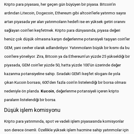
Kripto para piyasası, her geçen gün büyüyen bir piyasa. Bitcoin’in
ardından Litecoin, Dogecoin, Ethereum gibi altcoin’lerle yatırımcı sayısı
artan piyasada yer alan yatırımcıların hedefi ise en yüksek getiri oranını
sağlayan coin’leri keşfetmek. Kripto para dünyasında, piyasa değeri
henüz çok düşük olmasına karşın değerlenme potansiyeli taşıyan coin’ler
GEM, yani cevher olarak adlandırılıyor. Yatırımcıların büyük bir kısmı da bu
coin’lere yöneliyor. Zira, Bitcoin ya da Ethereum’un yüzde 25 yükseldiği bir
piyasada, GEM coin’ler yüzde 50, hatta yüzde 100’ün üzerinde değer
kazanma potansiyeline sahip. Sıradaki GEM’i keşfet sloganı ile yola
çıkan Kucoin borsası, 600’den fazla coin’in listelendiği bir borsa olması
nedeniyle ön planda.
Kucoin
, değerlenme potansiyeli içeren kripto
paraların listelendiği bir borsa.
Düşük işlem komisyonu
Kripto para yatırımında, spot ve vadeli işlem piyasasında komisyonlar
son derece önemli. Özellikle yüksek işlem hacmine sahip yatırımcılar için