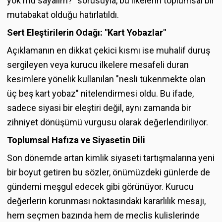
yok mu sayalım?" sorusuyla, bu ilkelerin toplumsal bir
mutabakat olduğu hatırlatıldı.
Sert Eleştirilerin Odağı: "Kart Yobazlar"
Açıklamanın en dikkat çekici kısmı ise muhalif duruş
sergileyen veya kurucu ilkelere mesafeli duran
kesimlere yönelik kullanılan "nesli tükenmekte olan
üç beş kart yobaz" nitelendirmesi oldu. Bu ifade,
sadece siyasi bir eleştiri değil, aynı zamanda bir
zihniyet dönüşümü vurgusu olarak değerlendiriliyor.
Toplumsal Hafıza ve Siyasetin Dili
Son dönemde artan kimlik siyaseti tartışmalarına yeni
bir boyut getiren bu sözler, önümüzdeki günlerde de
gündemi meşgul edecek gibi görünüyor. Kurucu
değerlerin korunması noktasındaki kararlılık mesajı,
hem seçmen bazında hem de meclis kulislerinde