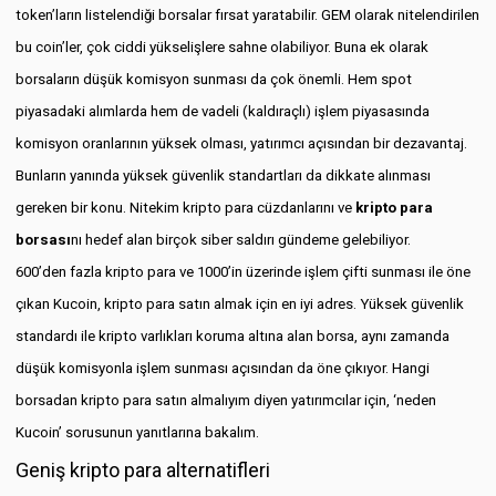
token’ların listelendiği borsalar fırsat yaratabilir. GEM olarak nitelendirilen
bu coin’ler, çok ciddi yükselişlere sahne olabiliyor. Buna ek olarak
borsaların düşük komisyon sunması da çok önemli. Hem spot
piyasadaki alımlarda hem de vadeli (kaldıraçlı) işlem piyasasında
komisyon oranlarının yüksek olması, yatırımcı açısından bir dezavantaj.
Bunların yanında yüksek güvenlik standartları da dikkate alınması
gereken bir konu. Nitekim kripto para cüzdanlarını ve
kripto para
borsası
nı hedef alan birçok siber saldırı gündeme gelebiliyor.
600’den fazla kripto para ve 1000’in üzerinde işlem çifti sunması ile öne
çıkan Kucoin, kripto para satın almak için en iyi adres. Yüksek güvenlik
standardı ile kripto varlıkları koruma altına alan borsa, aynı zamanda
düşük komisyonla işlem sunması açısından da öne çıkıyor. Hangi
borsadan kripto para satın almalıyım diyen yatırımcılar için, ‘neden
Kucoin’ sorusunun yanıtlarına bakalım.
Geniş kripto para alternatifleri