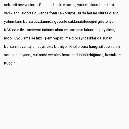
sektörü seviyesinde. Bununla birlikte borsa, yatırımcıların tüm kripto
varlıklarını sigorta güvence fonu ile koruyor. Bu da her ne olursa olsun,
yatırımların borsa cüzdanında güvenle saklanabileceğini gösteriyor.
KCS coin ile komisyon indirimi alma ve borsanın kârından pay alma,
mobil uygulama ile hızlı işlem yapabilme gibi ayrıcalıklar da sunan
borsanın avantajları saymakla bitmiyor. Kripto para hangi siteden alınır
sorusunun yanıtı, yukarıda yer alan fırsatlar düşünüldüğünde, kesinlikle
Kucoin.