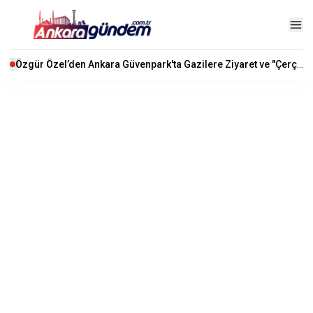
Özgür Özel’den Ankara Güvenpark'ta Gazilere Ziyaret ve "Çerçeve Yasa" Mesajı