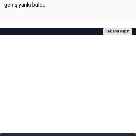
geniş yankı buldu.
Reklami Kapat
Foto Galeri
Video Galeri
Anketler
Yazarlar
RSS
Burada yer alan yatırım bilgi, yorum ve tavsiyeleri yatırım danışmanlığı
kapsamında değildir. Yatırım danışmanlığı hizmeti, yetkili kuruluşlar
tarafından kişilerin risk ve getiri tercihleri dikkate alınarak kişiye özel
sunulmaktadır. Burada yer alan yorum ve tavsiyeler ise genel niteliktedir. Bu