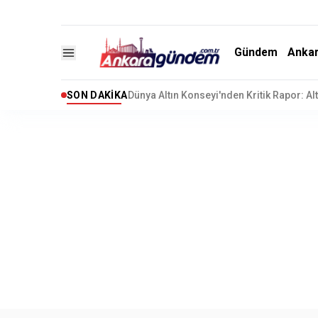
Gündem
Anka
SON DAKIKA
Kuşadası Belediyesi’ne Rüşvet ve İrtikap