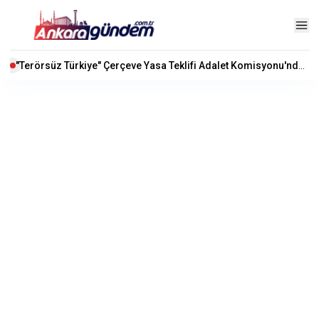
"Terörsüz Türkiye" Çerçeve Yasa Teklifi Adalet Komisyonu'nda Kabul Edildi