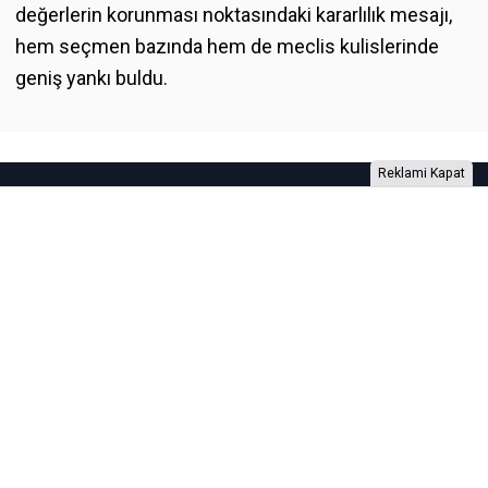
değerlerin korunması noktasındaki kararlılık mesajı,
hem seçmen bazında hem de meclis kulislerinde
geniş yankı buldu.
Reklami Kapat
Foto Galeri
Video Galeri
Anketler
Yazarlar
RSS
Burada yer alan yatırım bilgi, yorum ve tavsiyeleri yatırım danışmanlığı