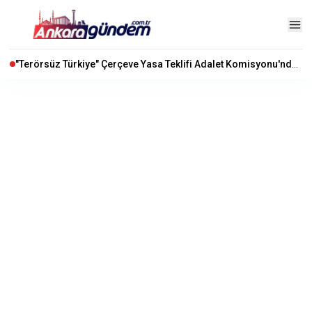
"Terörsüz Türkiye" Çerçeve Yasa Teklifi Adalet Komisyonu'nda Kabul Edildi