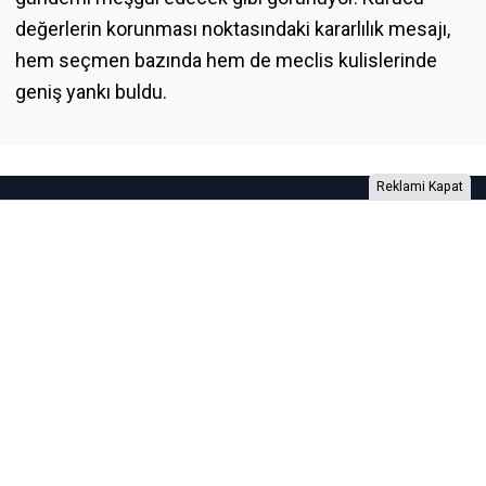
değerlerin korunması noktasındaki kararlılık mesajı,
hem seçmen bazında hem de meclis kulislerinde
geniş yankı buldu.
Reklami Kapat
Foto Galeri
Video Galeri
Anketler
Yazarlar
RSS