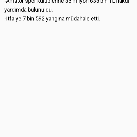
-Amatör spor kulüplerine 35 milyon 635 bin TL nakdi
yardımda bulunuldu.
-İtfaiye 7 bin 592 yangına müdahale etti.