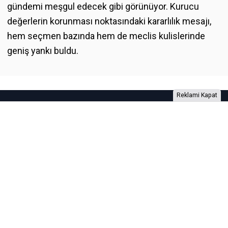
gündemi meşgul edecek gibi görünüyor. Kurucu
değerlerin korunması noktasındaki kararlılık mesajı,
hem seçmen bazında hem de meclis kulislerinde
geniş yankı buldu.
Reklami Kapat
Foto Galeri
Video Galeri
Anketler
Yazarlar
RSS