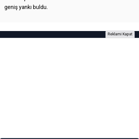
geniş yankı buldu.
Reklami Kapat
Foto Galeri
Video Galeri
Anketler
Yazarlar
RSS
Burada yer alan yatırım bilgi, yorum ve tavsiyeleri yatırım danışmanlığı
kapsamında değildir. Yatırım danışmanlığı hizmeti, yetkili kuruluşlar
tarafından kişilerin risk ve getiri tercihleri dikkate alınarak kişiye özel
sunulmaktadır. Burada yer alan yorum ve tavsiyeler ise genel niteliktedir. Bu