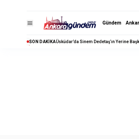
Gündem
Anka
SON DAKIKA
Akaryakıtta İndirim Beklentisi: Motorine 