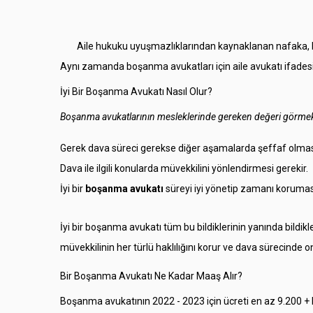
Aile hukuku uyuşmazlıklarından kaynaklanan nafaka, bo
Aynı zamanda boşanma avukatları için aile avukatı ifadesi d
İyi Bir Boşanma Avukatı Nasıl Olur?
Boşanma avukatlarının mesleklerinde gereken değeri görmek ve
Gerek dava süreci gerekse diğer aşamalarda şeffaf olması
Dava ile ilgili konularda müvekkilini yönlendirmesi gerekir.
İyi bir
boşanma avukatı
süreyi iyi yönetip zamanı koruma
İyi bir boşanma avukatı tüm bu bildiklerinin yanında bildik
müvekkilinin her türlü haklılığını korur ve dava sürecinde on
Bir Boşanma Avukatı Ne Kadar Maaş Alır?
Boşanma avukatının 2022 - 2023 için ücreti en az 9.200 + 