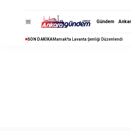
Gündem
Anka
SON DAKIKA
"Terörsüz Türkiye" Çerçeve Yasa Teklifi 