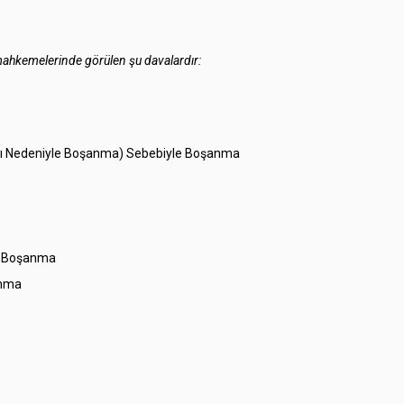
mahkemelerinde görülen şu davalardır:
lması Nedeniyle Boşanma) Sebebiyle Boşanma
le Boşanma
anma