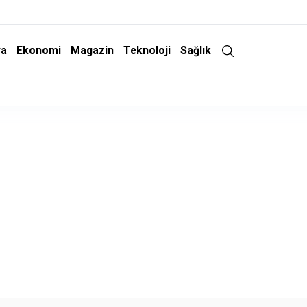
ra
Ekonomi
Magazin
Teknoloji
Sağlık
Adalet Komisyonu'nda Kabul Edildi