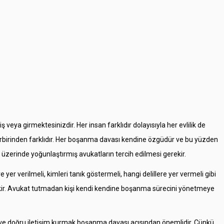
eya girmektesinizdir. Her insan farklıdır dolayısıyla her evlilik de
 birbirinden farklıdır. Her boşanma davası kendine özgüdür ve bu yüzden
üzerinde yoğunlaştırmış avukatların tercih edilmesi gerekir.
er verilmeli, kimleri tanık göstermeli, hangi delillere yer vermeli gibi
ekir. Avukat tutmadan kişi kendi kendine boşanma sürecini yönetmeye
li ve doğru iletişim kurmak boşanma davası açısından önemlidir. Çünkü