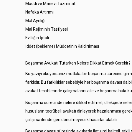
Maddi ve Manevi Tazminat
Nafaka Artırımı
Mal Ayrılığı
Mal Rejiminin Tasfiyesi
Evliliğin İptali
İddet (bekleme) Müddetinin Kaldırılması
Boşanma Avukatı Tutarken Nelere Dikkat Etmek Gerekir?
Bu yazıyı okuyorsanız mutlaka bir boşanma sürecine girmiş v
farklıdır. Bu farklılıklar sebebiyle her boşanma davası da
avukat tercihlerinde çalışmalarını aile ve boşanma hukuku 
Boşanma sürecinde nelere dikkat edilmeli, dilekçede nelere y
hususların tecrübeli avukatı dinleyerek hazırlanması ger
çalışırsa ileride geri dönülmeyecek hasarlar alabilir.
Boşanma davası süresinde avukatla iletişimi kaliteli, etki