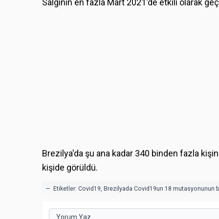
Salgının en fazla Mart 2021'de etkili olarak geç
Brezilya'da şu ana kadar 340 binden fazla kiş
kişide görüldü.
— Etiketler:
Covid19
,
Brezilyada Covid19un 18 mutasyonunun bi
Yorum Yaz