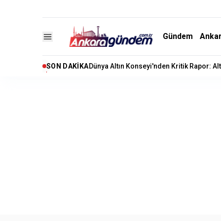
Gündem
Anka
SON DAKIKA
Kuşadası Belediyesi’ne Rüşvet ve İrtikap