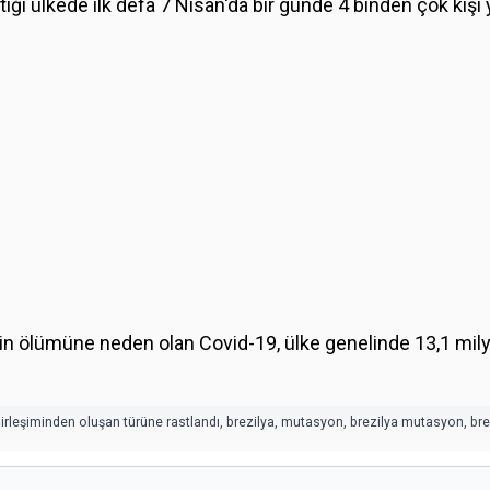
tiği ülkede ilk defa 7 Nisan'da bir günde 4 binden çok kişi y
inin ölümüne neden olan Covid-19, ülke genelinde 13,1 mil
rleşiminden oluşan türüne rastlandı
,
brezilya
,
mutasyon
,
brezilya mutasyon
,
br