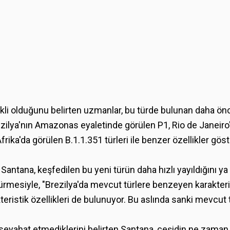
skli olduğunu belirten uzmanlar, bu türde bulunan daha ön
lya'nın Amazonas eyaletinde görülen P1, Rio de Janeiro
frika'da görülen B.1.1.351 türleri ile benzer özellikler gös
antana, keşfedilen bu yeni türün daha hızlı yayıldığını ya 
ürmesiyle, "Brezilya'da mevcut türlere benzeyen karakteris
eristik özellikleri de bulunuyor. Bu aslında sanki mevcut t
a seyahat etmediklerini belirten Santana, çeşidin ne zama