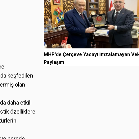
MHP'de Çerçeve Yasayı İmzalamayan Vek
Paylaşım
ce
'da keşfedilen
termiş olan
da daha etkili
tik özelliklere
ürlerin
n ve nerede