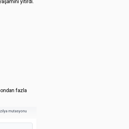
aşamını yitirdi.
yondan fazla
ezilya mutasyonu