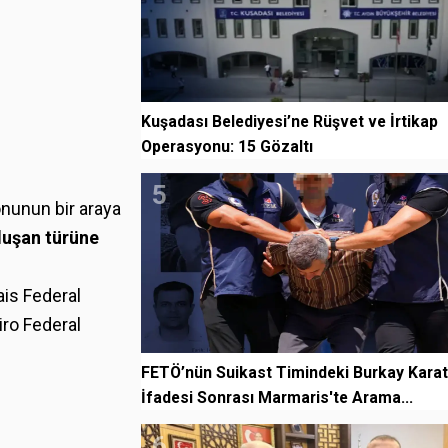
Kuşadası Belediyesi’ne Rüşvet ve İrtikap
Operasyonu: 15 Gözaltı
5
onunun bir araya
luşan türüne
ais Federal
iro Federal
FETÖ’nün Suikast Timindeki Burkay Karat
İfadesi Sonrası Marmaris'te Arama...
6