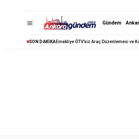
Gündem
Anka
SON DAKIKA
Akaryakıtta Sevindiren Gelisme: Benzine 