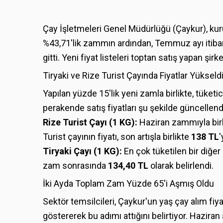
Çay İşletmeleri Genel Müdürlüğü (Çaykur), kuru
%43,71'lik zammın ardından, Temmuz ayı itibar
gitti. Yeni fiyat listeleri toptan satış yapan şi
Tiryaki ve Rize Turist Çayında Fiyatlar Yükseld
Yapılan yüzde 15'lik yeni zamla birlikte, tüketic
perakende satış fiyatları şu şekilde güncellend
Rize Turist Çayı (1 KG):
Haziran zammıyla birl
Turist çayının fiyatı, son artışla birlikte
138 TL
'
Tiryaki Çayı (1 KG):
En çok tüketilen bir diğer 
zam sonrasında
134,40 TL
olarak belirlendi.
İki Ayda Toplam Zam Yüzde 65'i Aşmış Oldu
Sektör temsilcileri, Çaykur'un yaş çay alım fiyat
göstererek bu adımı attığını belirtiyor. Hazira