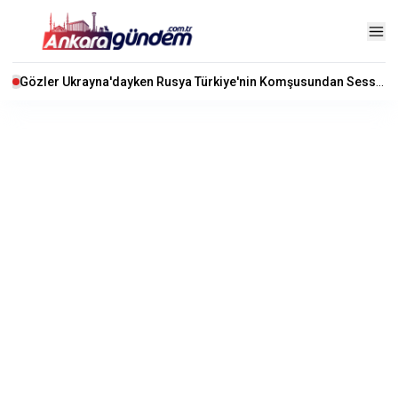
Gözler Ukrayna'dayken Rusya Türkiye'nin Komşusundan Sessiz Sedasız Toprak Koparıyor