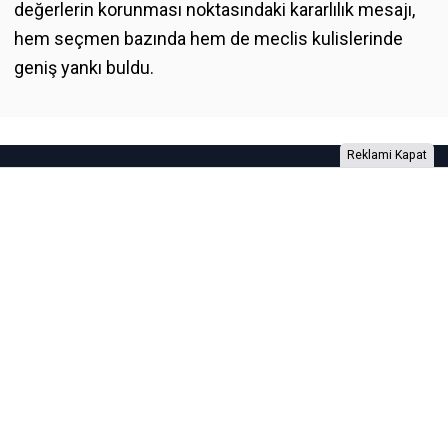
değerlerin korunması noktasındaki kararlılık mesajı,
hem seçmen bazında hem de meclis kulislerinde
geniş yankı buldu.
Reklami Kapat
Foto Galeri
Video Galeri
Anketler
Yazarlar
RSS
Burada yer alan yatırım bilgi, yorum ve tavsiyeleri yatırım danışmanlığı