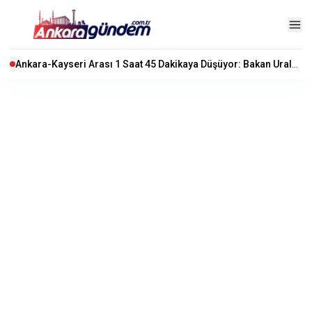
Ankara-Kayseri Arası 1 Saat 45 Dakikaya Düşüyor: Bakan Uraloğlu'ndan YHT Açıklaması