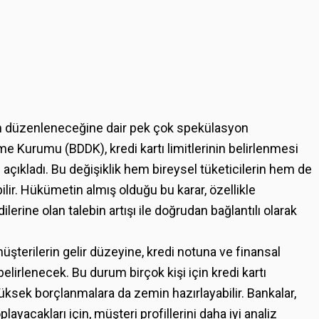
den düzenleneceğine dair pek çok spekülasyon
Kurumu (BDDK), kredi kartı limitlerinin belirlenmesi
çıkladı. Bu değişiklik hem bireysel tüketicilerin hem de
bilir. Hükümetin almış olduğu bu karar, özellikle
erine olan talebin artışı ile doğrudan bağlantılı olarak
 müşterilerin gelir düzeyine, kredi notuna ve finansal
elirlenecek. Bu durum birçok kişi için kredi kartı
 yüksek borçlanmalara da zemin hazırlayabilir. Bankalar,
playacakları için, müşteri profillerini daha iyi analiz