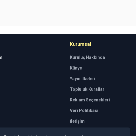
Kurumsal
mi
Kuruluş Hakkında
Künye
Yayın İlkeleri
Topluluk Kuralları
Reklam Seçenekleri
Veri Politikası
İletişim
tkili kuruluşlar tarafından kişilerin risk