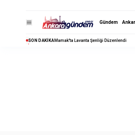
Gündem
Anka
SON DAKIKA
"Terörsüz Türkiye" Çerçeve Yasa Teklifi 