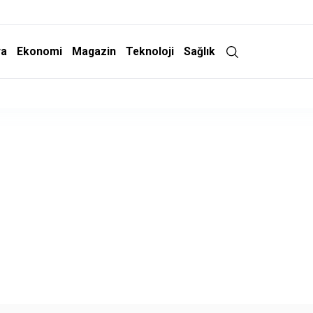
ra
Ekonomi
Magazin
Teknoloji
Sağlık
Adalet Komisyonu'nda Kabul Edildi