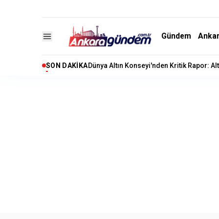
Gündem
Anka
SON DAKIKA
Kuşadası Belediyesi’ne Rüşvet ve İrtikap