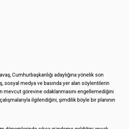
vaş, Cumhurbaşkanlığı adaylığına yönelik son
aş, sosyal medya ve basında yer alan söylentilerin
nun mevcut görevine odaklanmasını engellemediğini
çalışmalarıyla ilgilendiğini, şimdilik böyle bir planının
çim dönemlerinde sıkça gündeme geldiğini ancak