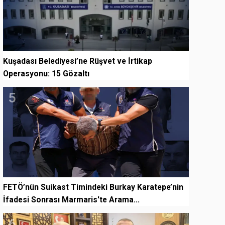
Kuşadası Belediyesi’ne Rüşvet ve İrtikap
Operasyonu: 15 Gözaltı
5
FETÖ’nün Suikast Timindeki Burkay Karatepe’nin
İfadesi Sonrası Marmaris'te Arama...
6