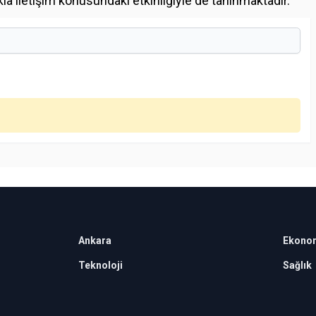
a iletişim konusundaki etkinliğiyle de tanınmaktadır.
Ankara
Ekono
Teknoloji
Sağlık