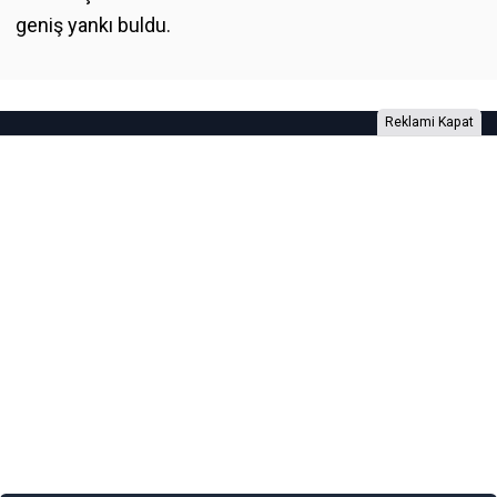
geniş yankı buldu.
Reklami Kapat
Foto Galeri
Video Galeri
Anketler
Yazarlar
RSS
Burada yer alan yatırım bilgi, yorum ve tavsiyeleri yatırım danışmanlığı
kapsamında değildir. Yatırım danışmanlığı hizmeti, yetkili kuruluşlar
tarafından kişilerin risk ve getiri tercihleri dikkate alınarak kişiye özel
sunulmaktadır. Burada yer alan yorum ve tavsiyeler ise genel niteliktedir. Bu