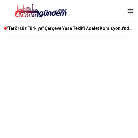
"Terörsüz Türkiye" Çerçeve Yasa Teklifi Adalet Komisyonu'nda Kabul Edildi