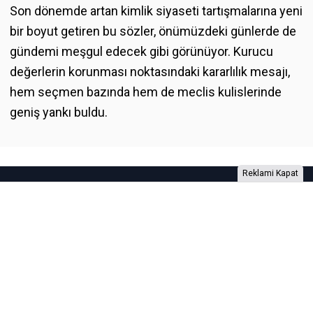
Son dönemde artan kimlik siyaseti tartışmalarına yeni
bir boyut getiren bu sözler, önümüzdeki günlerde de
gündemi meşgul edecek gibi görünüyor. Kurucu
değerlerin korunması noktasındaki kararlılık mesajı,
hem seçmen bazında hem de meclis kulislerinde
geniş yankı buldu.
Reklami Kapat
Foto Galeri
Video Galeri
Anketler
Yazarlar
RSS