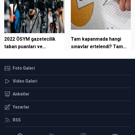
2022 ÖSYM gazetecilik
Tam kapanmada hangi
taban puanları ve
sınavlar ertelendi? Tam
kontenjanları açıklandı mı?
kapanmada ÖSYM
sınavları yapılacak m...
Foto Galeri
Video Galeri
Anketler
Yazarlar
RSS