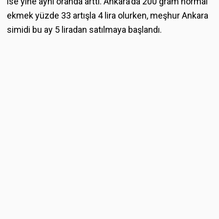
ise yine aynı oranda arttı. Ankara'da 200 gram normal
ekmek yüzde 33 artışla 4 lira olurken, meşhur Ankara
simidi bu ay 5 liradan satılmaya başlandı.