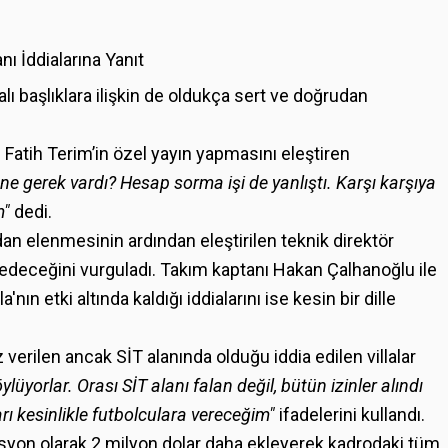
nı İddialarına Yanıt
lı başlıklara ilişkin de oldukça sert ve doğrudan
ı Fatih Terim’in özel yayın yapmasını eleştiren
, ne gerek vardı? Hesap sorma işi de yanlıştı. Karşı karşıya
m"
dedi.
an elenmesinin ardından eleştirilen teknik direktör
deceğini vurguladı. Takım kaptanı Hakan Çalhanoğlu ile
n etki altında kaldığı iddialarını ise kesin bir dille
verilen ancak SİT alanında olduğu iddia edilen villalar
lüyorlar. Orası SİT alanı falan değil, bütün izinler alındı
arı kesinlikle futbolculara vereceğim"
ifadelerini kullandı.
asyon olarak 2 milyon dolar daha ekleyerek kadrodaki tüm