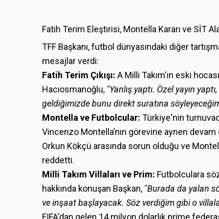
Fatih Terim Eleştirisi, Montella Kararı ve SİT Ala
TFF Başkanı, futbol dünyasındaki diğer tartışma
mesajlar verdi:
Fatih Terim Çıkışı:
A Milli Takım'ın eski hocas
Hacıosmanoğlu,
"Yanlış yaptı. Özel yayın yaptı
geldiğimizde bunu direkt suratına söyleyeceği
Montella ve Futbolcular:
Türkiye'nin turnuvad
Vincenzo Montella’nın görevine aynen devam e
Orkun Kökçü arasında sorun olduğu ve Montella'nı
reddetti.
Milli Takım Villaları ve Prim:
Futbolculara söz 
hakkında konuşan Başkan,
"Burada da yalan söy
ve inşaat başlayacak. Söz verdiğim gibi o villal
FIFA'dan gelen 14 milyon dolarlık prime feder