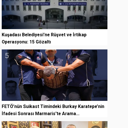
Kuşadası Belediyesi’ne Rüşvet ve İrtikap
Operasyonu: 15 Gözaltı
5
FETÖ’nün Suikast Timindeki Burkay Karatepe’nin
İfadesi Sonrası Marmaris'te Arama...
6