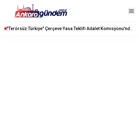
"Terörsüz Türkiye" Çerçeve Yasa Teklifi Adalet Komisyonu'nda Kabul Edildi