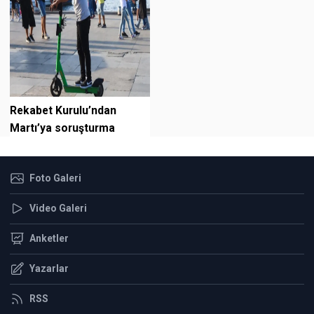
Rekabet Kurulu’ndan
Martı’ya soruşturma
Foto Galeri
Video Galeri
Anketler
Yazarlar
RSS