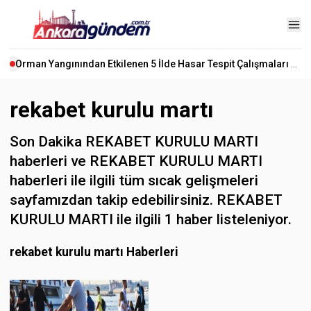
Orman Yangınından Etkilenen 5 İlde Hasar Tespit Çalışmaları Başladı
rekabet kurulu martı
Son Dakika REKABET KURULU MARTI
haberleri ve REKABET KURULU MARTI
haberleri ile ilgili tüm sıcak gelişmeleri
sayfamızdan takip edebilirsiniz. REKABET
KURULU MARTI ile ilgili 1 haber listeleniyor.
rekabet kurulu martı Haberleri